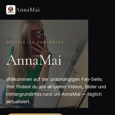
AnnaMai
OFFIZIELLE FAN-SEITE
AnnaMai
Willkommen auf der unabhängigen Fan-Seite.
Hier findest du alle aktuellen Videos, Bilder und
Hintergrundinfos rund um AnnaMai — täglich
aktualisiert.